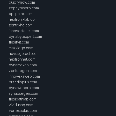
quixifynow.com
zephyruspro.com
optipathx.com
nextronixlab.com
zentrixhq.com
innovestanet.com
dynabytexpert.com
flexifyit.com
maxxiogo.com
novusgotech.com
nextronnet.com
dynamoxco.com
zenturogen.com
innovexaweb.com
brandioplus.com
dynawebpro.com
synapsegen.com
flexipathlab.com
vividushq.com
vortexaplus.com