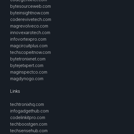
bytesourceweb.com
byteinsightnow.com
coderevivetech.com
magrevolveco.com
innovexarotech.com
infovortexpro.com
magcircuitplus.com
techscopeitnow.com
bytetronixnet.com
bytejetxpert.com
maginspectco.com
magdynogo.com
Links
techtronixhq.com
infogadgethub.com
codelinkitpro.com
techboostgen.com
techsensehub.com