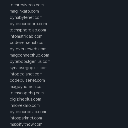
techreviveco.com
maglinkaro.com
dynabytenet.com
bytesourcepro.com
techspherelab.com
infomatrixlab.com
codeversehub.com
byteverseweb.com
magconnecthub.com
byteboostgenius.com
synapsegoplus.com
infopedianet.com
codepulsenet.com
magdynotech.com
techscopehq.com
digizineplus.com
innovexaro.com
bytesourcelab.com
infosparknet.com
maxxifyitnow.com