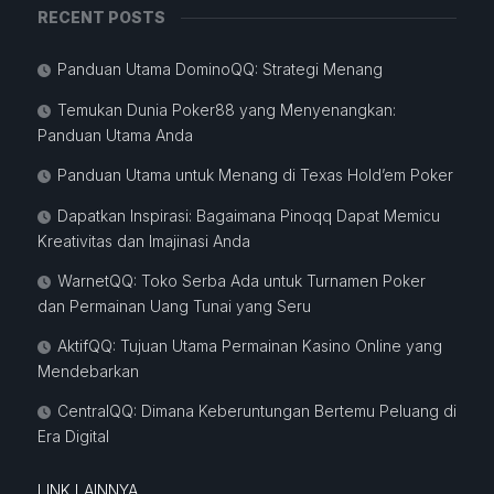
RECENT POSTS
Panduan Utama DominoQQ: Strategi Menang
Temukan Dunia Poker88 yang Menyenangkan:
Panduan Utama Anda
Panduan Utama untuk Menang di Texas Hold’em Poker
Dapatkan Inspirasi: Bagaimana Pinoqq Dapat Memicu
Kreativitas dan Imajinasi Anda
WarnetQQ: Toko Serba Ada untuk Turnamen Poker
dan Permainan Uang Tunai yang Seru
AktifQQ: Tujuan Utama Permainan Kasino Online yang
Mendebarkan
CentralQQ: Dimana Keberuntungan Bertemu Peluang di
Era Digital
LINK LAINNYA