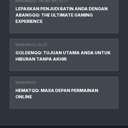
BANDARQQ
/
SBOBET88
/
SLOT
LEPASKAN PENJUDI BATIN ANDA DENGAN
ABANGQQ: THE ULTIMATE GAMING
EXPERIENCE
BANDARQQ
/
SLOT
GOLDENQQ: TUJUAN UTAMA ANDA UNTUK
HIBURAN TANPA AKHIR
BANDARQQ
HEMATQQ: MASA DEPAN PERMAINAN
ONLINE