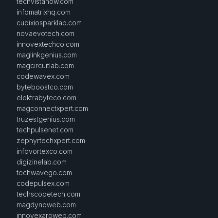
techvistanow.com
infomatrixhq.com
cubixiosparklab.com
novaevotech.com
innovextechco.com
maglinkgenius.com
magcircuitlab.com
codewavex.com
byteboostco.com
elektrabyteco.com
magconnectxpert.com
truzestgenius.com
techpulsenet.com
zephyrtechxpert.com
infovortexco.com
digizinelab.com
techwavego.com
codepulsex.com
techscopetech.com
magdynoweb.com
innovexaroweb.com