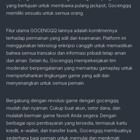
yang bertujuan untuk membawa pulang jackpot, Gocengqq
memiliki sesuatu untuk semua orang.
Fitur utama GOCENGQQ lainnya adalah komitmennya
terhadap permainan yang adil dan keamanan. Platform ini
menggunakan teknologi enkripsi canggih untuk memastikan
bahwa semua transaksi dan informasi pribadi tetap aman
dan aman. Selain itu, Gocengqq mempekerjakan tim
moderator berpengalaman yang memantau gameplay untuk
mempertahankan lingkungan game yang adil dan
menyenangkan untuk semua pemain.
Bergabung dengan revolusi game dengan gocengqq
mudah dan nyaman. Cukup buat akun, setor dana, dan
mulailah bermain game favorit Anda segera. Dengan
berbagai opsi pembayaran yang tersedia, termasuk kartu
kredit, e-wallet, dan transfer bank, Gocengqq membuatnya
sederhana bagi pemain untuk memulai dan menikmati