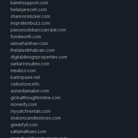
kaiminsupport.com
belanjareceh.com
shannonsticker.com
insprationbuzz.com
passeiodebarcoarraial.com
fondworth.com
iamseharkhan.com
thelatestkhabrain.com
digitaldesignproperties.com
sarkariresultex.com
mealizo.com
barknpaws.net
cellostore.info
asmediamaker.com
globalthoughtonline.com
moneiify.com
myyatchrentals.com
shalomcandlestores.com
geekifyit.com
sattamatkaes.com