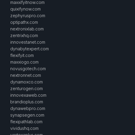
maxxifyitnow.com
quixifynow.com
zephyruspro.com
optipathx.com
nextronixlab.com
zentrixhq.com
innovestanet.com
dynabytexpert.com
flexifyit.com
maxxiogo.com
novusgotech.com
nextronnet.com
dynamoxco.com
zenturogen.com
innovexaweb.com
brandioplus.com
dynawebpro.com
synapsegen.com
flexipathlab.com
vividushq.com
vortexaplus.com