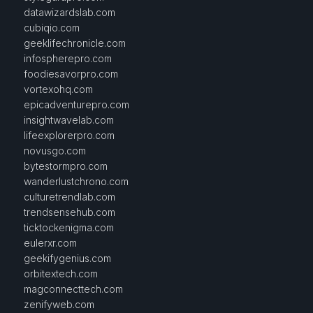
datawizardslab.com
cubiqio.com
geeklifechronicle.com
infospherepro.com
foodiesavorpro.com
vortexohq.com
epicadventurepro.com
insightwavelab.com
lifeexplorerpro.com
novusgo.com
bytestormpro.com
wanderlustchrono.com
culturetrendlab.com
trendsensehub.com
ticktockenigma.com
eulerxr.com
geekifygenius.com
orbitextech.com
magconnecttech.com
zenifyweb.com