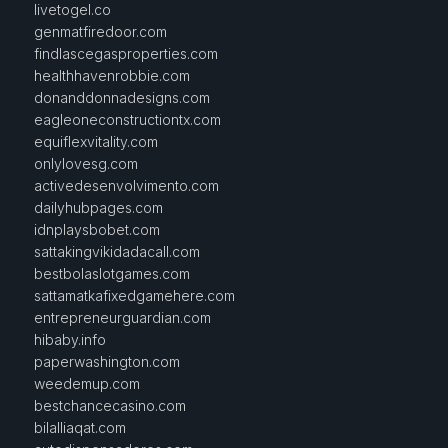
livetogel.co
genmatfiredoor.com
findlascegasproperties.com
healthhavenrobbie.com
donanddonnadesigns.com
eagleoneconstructiontx.com
equiflexvitality.com
onlylovesg.com
activedesenvolvimento.com
dailyhubpages.com
idnplaysbobet.com
sattakingvikidadacall.com
bestbolaslotgames.com
sattamatkafixedgamehere.com
entrepreneurguardian.com
hibaby.info
paperwashington.com
weedemup.com
bestchancecasino.com
bilalliaqat.com