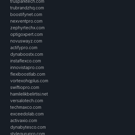
trusparktech.com
trubrandzhq.com
boostifynet.com
nexventpro.com
zephyrtechx.com
optigoxpert.com
novuswayz.com
actifypro.com
dynaboostx.com
instaflexco.com
innovistapro.com
flexiboostlab.com
vortexohqplus.com
swiftiopro.com
hamilelikbelirtisi.net
versalotech.com
techmaxco.com
exceedolab.com
activaxio.com
dynabytesco.com
stylegurupro.com