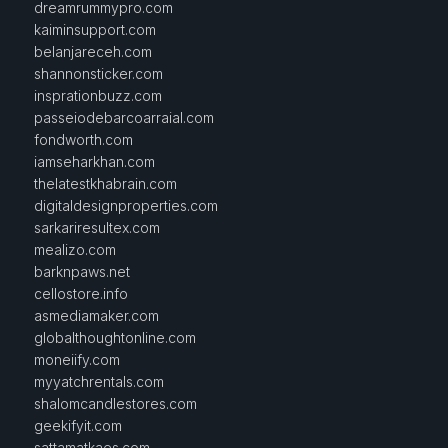
dreamrummypro.com
kaiminsupport.com
belanjareceh.com
shannonsticker.com
insprationbuzz.com
passeiodebarcoarraial.com
fondworth.com
iamseharkhan.com
thelatestkhabrain.com
digitaldesignproperties.com
sarkariresultex.com
mealizo.com
barknpaws.net
cellostore.info
asmediamaker.com
globalthoughtonline.com
moneiify.com
myyatchrentals.com
shalomcandlestores.com
geekifyit.com
sattamatkaes.com