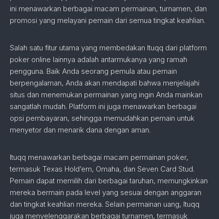
ini menawarkan berbagai macam permainan, turnamen, dan
promosi yang melayani pemain dari semua tingkat keahlian.
Salah satu fitur utama yang membedakan Ituqq dari platform
poker online lainnya adalah antarmukanya yang ramah
pengguna. Baik Anda seorang pemula atau pemain
berpengalaman, Anda akan mendapati bahwa menjelajahi
situs dan menemukan permainan yang ingin Anda mainkan
sangatlah mudah. Platform ini juga menawarkan berbagai
opsi pembayaran, sehingga memudahkan pemain untuk
menyetor dan menarik dana dengan aman.
Ituqq menawarkan berbagai macam permainan poker,
termasuk Texas Hold’em, Omaha, dan Seven Card Stud.
Pemain dapat memilih dari berbagai taruhan, memungkinkan
mereka bermain pada level yang sesuai dengan anggaran
dan tingkat keahlian mereka. Selain permainan uang, Ituqq
juga menyelenggarakan berbagai turnamen, termasuk