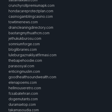
crunchyrollpremiumapk.com
hondacareprotectplan.com
casinogamblingcasino.com
towtimenews.com
draincleaningdirectory.com
baotangmythuathcm.com
jethukukburosu.com
somniumforge.com
bloglibraries.com
luleburgaznakliyatfirmasi.com
thebapehoodie.com
parasosyal.com
enticingmuslim.com
goodhealthsoundwealth.com
elenapoems.com
hellmouseretro.com
fcsabatehran.com
dogemutants.com
duramaxtop.com
takamasoudia.com