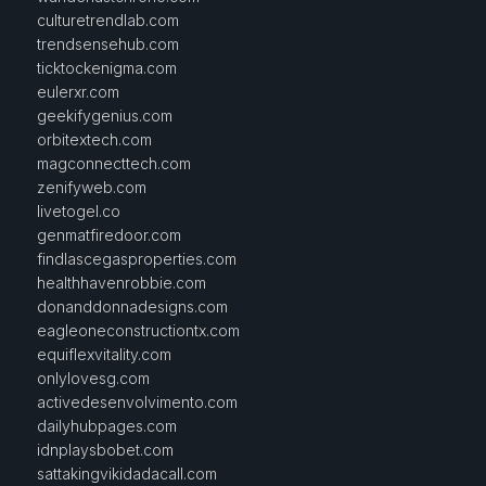
culturetrendlab.com
trendsensehub.com
ticktockenigma.com
eulerxr.com
geekifygenius.com
orbitextech.com
magconnecttech.com
zenifyweb.com
livetogel.co
genmatfiredoor.com
findlascegasproperties.com
healthhavenrobbie.com
donanddonnadesigns.com
eagleoneconstructiontx.com
equiflexvitality.com
onlylovesg.com
activedesenvolvimento.com
dailyhubpages.com
idnplaysbobet.com
sattakingvikidadacall.com