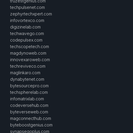
truzestgenius.com
techpulsenet.com
zephyrtechxpert.com
infovortexco.com
digizinelab.com
techwavego.com
codepulsex.com
techscopetech.com
magdynoweb.com
innovexaroweb.com
techreviveco.com
maglinkaro.com
dynabytenet.com
bytesourcepro.com
techspherelab.com
infomatrixlab.com
codeversehub.com
byteverseweb.com
magconnecthub.com
byteboostgenius.com
synapsegoplus.com