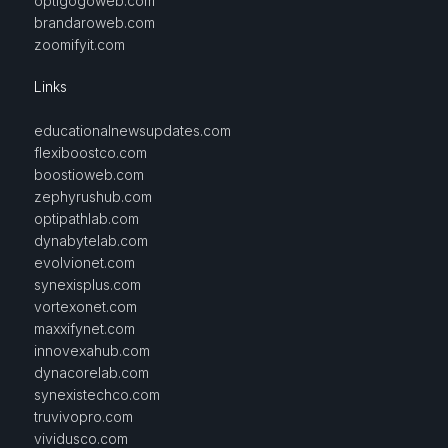
optigogoweb.com
brandaroweb.com
zoomifyit.com
Links
educationalnewsupdates.com
flexiboostco.com
boostioweb.com
zephyrushub.com
optipathlab.com
dynabytelab.com
evolvionet.com
synexisplus.com
vortexonet.com
maxxifynet.com
innovexahub.com
dynacorelab.com
synexistechco.com
truvivopro.com
vividusco.com