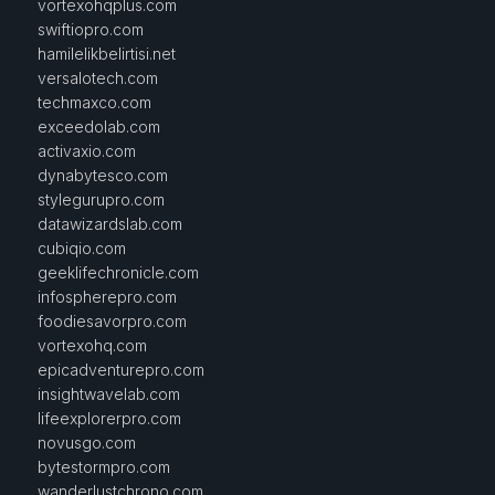
vortexohqplus.com
swiftiopro.com
hamilelikbelirtisi.net
versalotech.com
techmaxco.com
exceedolab.com
activaxio.com
dynabytesco.com
stylegurupro.com
datawizardslab.com
cubiqio.com
geeklifechronicle.com
infospherepro.com
foodiesavorpro.com
vortexohq.com
epicadventurepro.com
insightwavelab.com
lifeexplorerpro.com
novusgo.com
bytestormpro.com
wanderlustchrono.com