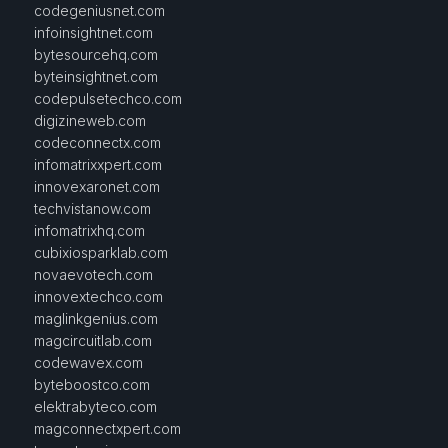
codegeniusnet.com
infoinsightnet.com
bytesourcehq.com
byteinsightnet.com
codepulsetechco.com
digizineweb.com
codeconnectx.com
infomatrixxpert.com
innovexaronet.com
techvistanow.com
infomatrixhq.com
cubixiosparklab.com
novaevotech.com
innovextechco.com
maglinkgenius.com
magcircuitlab.com
codewavex.com
byteboostco.com
elektrabyteco.com
magconnectxpert.com