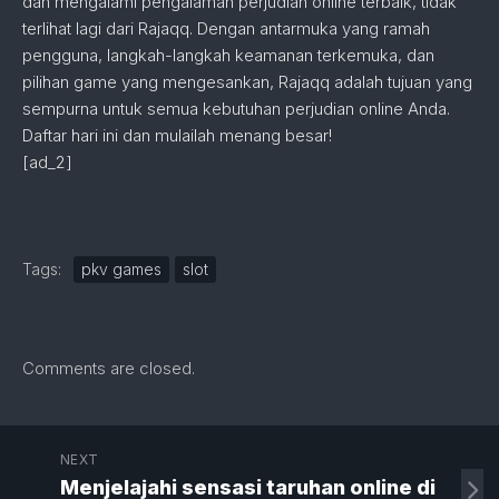
dan mengalami pengalaman perjudian online terbaik, tidak
terlihat lagi dari Rajaqq. Dengan antarmuka yang ramah
pengguna, langkah-langkah keamanan terkemuka, dan
pilihan game yang mengesankan, Rajaqq adalah tujuan yang
sempurna untuk semua kebutuhan perjudian online Anda.
Daftar hari ini dan mulailah menang besar!
[ad_2]
Tags:
pkv games
slot
Comments are closed.
NEXT
Menjelajahi sensasi taruhan online di