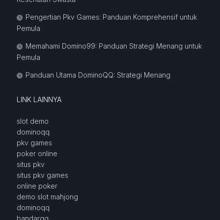
Pengertian Pkv Games: Panduan Komprehensif untuk
Pemula
Memahami Domino99: Panduan Strategi Menang untuk
Pemula
Panduan Utama DominoQQ: Strategi Menang
LINK LAINNYA
slot demo
dominoqq
pkv games
poker online
situs pkv
situs pkv games
online poker
demo slot mahjong
dominoqq
bandarqq