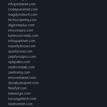
infopedianet.com
codepulsenet.com
magdynotech.com
techscopehq.com
digizineplus.com
innovexaro.com
bytesourcelab.com
infosparknet.com
maxxifyitnow.com
quixifynow.com
zephyruspro.com
optipathx.com
nextronixlab.com
zentrixhq.com
innovestanet.com
dynabytexpert.com
flexifyit.com
maxxiogo.com
novusgotech.com
nextronnet.com