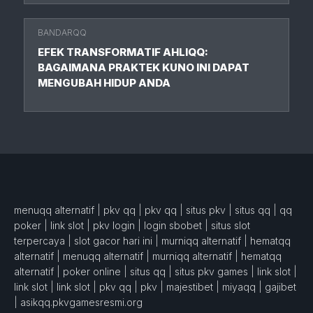
BANDARQQ
EFEK TRANSFORMATIF AHLIQQ:
BAGAIMANA PRAKTEK KUNO INI DAPAT
MENGUBAH HIDUP ANDA
menuqq alternatif
|
pkv qq
|
pkv qq
|
situs pkv
|
situs qq
|
qq
poker
|
link slot
|
pkv login
|
login sbobet
|
situs slot
terpercaya
|
slot gacor hari ini
|
murniqq alternatif
|
hematqq
alternatif
|
menuqq alternatif
|
murniqq alternatif
|
hematqq
alternatif
|
poker online
|
situs qq
|
situs pkv games
|
link slot
|
link slot
|
link slot
|
pkv qq
|
pkv
|
majestibet
|
miyaqq
|
gajibet
|
asikqq.pkvgamesresmi.org