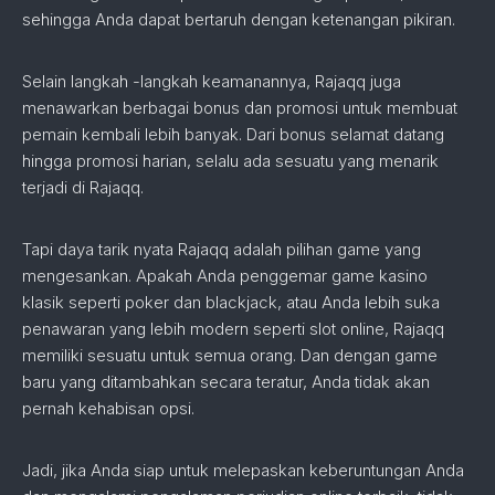
sehingga Anda dapat bertaruh dengan ketenangan pikiran.
Selain langkah -langkah keamanannya, Rajaqq juga
menawarkan berbagai bonus dan promosi untuk membuat
pemain kembali lebih banyak. Dari bonus selamat datang
hingga promosi harian, selalu ada sesuatu yang menarik
terjadi di Rajaqq.
Tapi daya tarik nyata Rajaqq adalah pilihan game yang
mengesankan. Apakah Anda penggemar game kasino
klasik seperti poker dan blackjack, atau Anda lebih suka
penawaran yang lebih modern seperti slot online, Rajaqq
memiliki sesuatu untuk semua orang. Dan dengan game
baru yang ditambahkan secara teratur, Anda tidak akan
pernah kehabisan opsi.
Jadi, jika Anda siap untuk melepaskan keberuntungan Anda