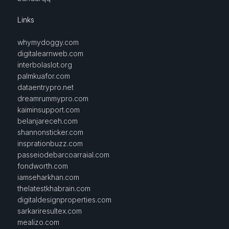
Links
whymydoggy.com
digitalearnweb.com
interbolaslot.org
palmkuafor.com
dataentrypro.net
dreamrummypro.com
kaiminsupport.com
belanjareceh.com
shannonsticker.com
insprationbuzz.com
passeiodebarcoarraial.com
fondworth.com
iamseharkhan.com
thelatestkhabrain.com
digitaldesignproperties.com
sarkariresultex.com
mealizo.com