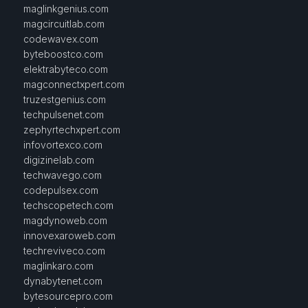
maglinkgenius.com
magcircuitlab.com
codewavex.com
byteboostco.com
elektrabyteco.com
magconnectxpert.com
truzestgenius.com
techpulsenet.com
zephyrtechxpert.com
infovortexco.com
digizinelab.com
techwavego.com
codepulsex.com
techscopetech.com
magdynoweb.com
innovexaroweb.com
techreviveco.com
maglinkaro.com
dynabytenet.com
bytesourcepro.com