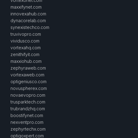
vortexonet.com
maxxifynet.com
innovexahub.com
dynacorelab.com
synexistechco.com
truvivopro.com
vividusco.com
vortexahq.com
zenithifyit.com
maxxiohub.com
zephyraweb.com
vortexaweb.com
optigeniusco.com
novuspherex.com
novaevopro.com
trusparktech.com
trubrandzhq.com
boostifynet.com
nexventpro.com
zephyrtechx.com
optigoxpert.com