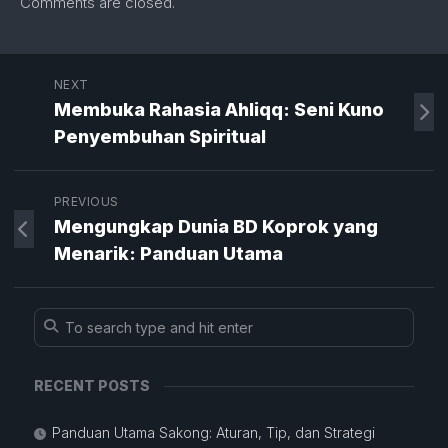
Comments are closed.
NEXT
Membuka Rahasia Ahliqq: Seni Kuno
Penyembuhan Spiritual
PREVIOUS
Mengungkap Dunia BD Koprok yang
Menarik: Panduan Utama
RECENT POSTS
Panduan Utama Sakong: Aturan, Tip, dan Strategi