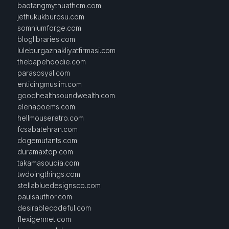
baotangmythuathcm.com
jethukukburosu.com
somniumforge.com
bloglibraries.com
luleburgaznakliyatfirmasi.com
thebapehoodie.com
parasosyal.com
enticingmuslim.com
goodhealthsoundwealth.com
elenapoems.com
hellmouseretro.com
fcsabatehran.com
dogemutants.com
duramaxtop.com
takamasoudia.com
twdoingthings.com
stellabluedesignsco.com
paulsauthor.com
desirablecodeful.com
flexigennet.com