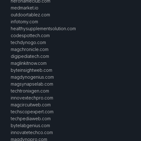
heronameclub.com
medmarket.io
outdoortablez.com
infotomy.com
healthysupplementsolution.com
codespottech.com
techdynogo.com
magchronicle.com
digipediatech.com
maglinkitnow.com
byteinsightweb.com
magdynogenius.com
magsynapselab.com
techtronixgen.com
innovextechpro.com
magcircuitweb.com
techscopexpert.com
techpediaweb.com
bytelabgenius.com
innovatetechco.com
magdynopro.com