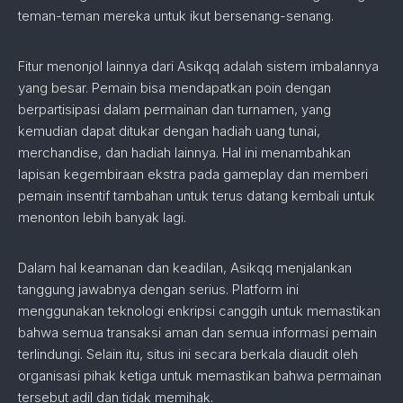
teman-teman mereka untuk ikut bersenang-senang.
Fitur menonjol lainnya dari Asikqq adalah sistem imbalannya
yang besar. Pemain bisa mendapatkan poin dengan
berpartisipasi dalam permainan dan turnamen, yang
kemudian dapat ditukar dengan hadiah uang tunai,
merchandise, dan hadiah lainnya. Hal ini menambahkan
lapisan kegembiraan ekstra pada gameplay dan memberi
pemain insentif tambahan untuk terus datang kembali untuk
menonton lebih banyak lagi.
Dalam hal keamanan dan keadilan, Asikqq menjalankan
tanggung jawabnya dengan serius. Platform ini
menggunakan teknologi enkripsi canggih untuk memastikan
bahwa semua transaksi aman dan semua informasi pemain
terlindungi. Selain itu, situs ini secara berkala diaudit oleh
organisasi pihak ketiga untuk memastikan bahwa permainan
tersebut adil dan tidak memihak.