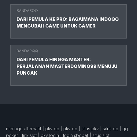
BANDARQQ
DARI PEMULA KE PRO: BAGAIMANA INDOQQ
MENGUBAH GAME UNTUK GAMER
BANDARQQ
DARI PEMULA HINGGA MASTER:
PERJALANAN MASTERDOMINO99 MENUJU
PUNCAK
menuqq alternatif
|
pkv qq
|
pkv qq
|
situs pkv
|
situs qq
|
qq
poker
|
link slot
|
pkv login
|
login sbobet
|
situs slot