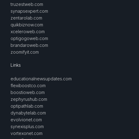
truzestweb.com
synapsexpert.com
zentarolab.com
quikbiznow.com
xceleroweb.com
optigogoweb.com
brandaroweb.com
zoomifyit.com
Links
educationalnewsupdates.com
flexiboostco.com
boostioweb.com
zephyrushub.com
optipathlab.com
dynabytelab.com
evolvionet.com
synexisplus.com
vortexonet.com