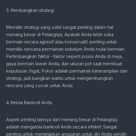
3. Kembangkan strategi
Memiliki strategi yang solid sangat penting dalam hal
menang besar di Pelangiqq. Apakah Anda lebih suka
bermain secara agresif atau konservatif, penting untuk
memiliki rencana permainan sebelum Anda mulai bermain.
Pertimbangkan faktor -faktor seperti posisi Anda di meja,
gaya bermain lawan Anda, dan ukuran pot saat membuat
keputusan. Ingat, Poker adalah permainan keterampilan dan
strategi, jadi luangkan waktu untuk mengembangkan
rencana yang cocok untuk Anda.
4. Kelola Bankroll Anda
Aspek penting lainnya dari menang besar di Pelangiqq
adalah mengelola bankroll Anda secara efektif. Sangat
penting untuk menetapkan anggaran untuk diri Anda sendiri