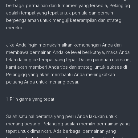
berbagai permainan dan turnamen yang tersedia, Pelangiqq
adalah tempat yang tepat untuk pemula dan pemain
berpengalaman untuk menguji keterampilan dan strategi
mereka.
Jika Anda ingin memaksimalkan kemenangan Anda dan
membawa permainan Anda ke level berikutnya, maka Anda
telah datang ke tempat yang tepat. Dalam panduan utama ini,
kami akan memberi Anda tips dan strategi untuk sukses di
Pelangiqq yang akan membantu Anda meningkatkan
peluang Anda untuk menang besar.
1. Pilih game yang tepat
Salah satu hal pertama yang perlu Anda lakukan untuk
menang besar di Pelangiqq adalah memilih permainan yang
tepat untuk dimainkan. Ada berbagai permainan yang