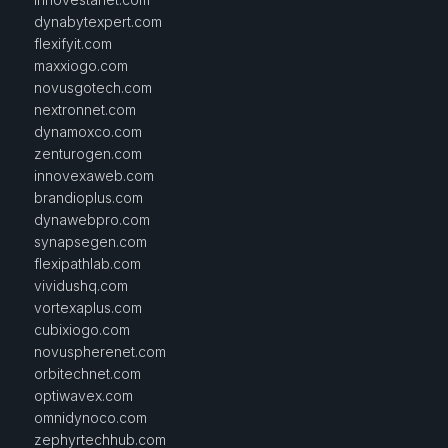
dynabytexpert.com
flexifyit.com
maxxiogo.com
novusgotech.com
nextronnet.com
dynamoxco.com
zenturogen.com
innovexaweb.com
brandioplus.com
dynawebpro.com
synapsegen.com
flexipathlab.com
vividushq.com
vortexaplus.com
cubixiogo.com
novuspherenet.com
orbitechnet.com
optiwavex.com
omnidynoco.com
zephyrtechhub.com