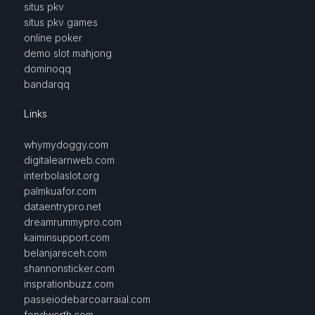
situs pkv
situs pkv games
online poker
demo slot mahjong
dominoqq
bandarqq
Links
whymydoggy.com
digitalearnweb.com
interbolaslot.org
palmkuafor.com
dataentrypro.net
dreamrummypro.com
kaiminsupport.com
belanjareceh.com
shannonsticker.com
insprationbuzz.com
passeiodebarcoarraial.com
fondworth.com