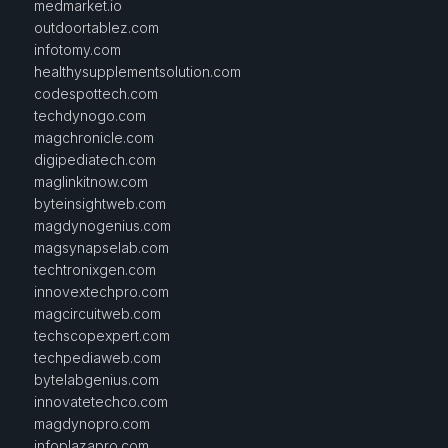
medmarket.io
outdoortablez.com
infotomy.com
healthysupplementsolution.com
codespottech.com
techdynogo.com
magchronicle.com
digipediatech.com
maglinkitnow.com
byteinsightweb.com
magdynogenius.com
magsynapselab.com
techtronixgen.com
innovextechpro.com
magcircuitweb.com
techscopexpert.com
techpediaweb.com
bytelabgenius.com
innovatetechco.com
magdynopro.com
infoplazapro.com