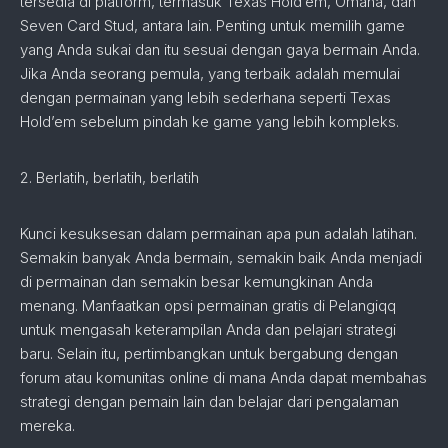
tersedia di platform, termasuk Texas Hold’em, Omaha, dan
Seven Card Stud, antara lain. Penting untuk memilih game
yang Anda sukai dan itu sesuai dengan gaya bermain Anda.
Jika Anda seorang pemula, yang terbaik adalah memulai
dengan permainan yang lebih sederhana seperti Texas
Hold’em sebelum pindah ke game yang lebih kompleks.
2. Berlatih, berlatih, berlatih
Kunci kesuksesan dalam permainan apa pun adalah latihan.
Semakin banyak Anda bermain, semakin baik Anda menjadi
di permainan dan semakin besar kemungkinan Anda
menang. Manfaatkan opsi permainan gratis di Pelangiqq
untuk mengasah keterampilan Anda dan pelajari strategi
baru. Selain itu, pertimbangkan untuk bergabung dengan
forum atau komunitas online di mana Anda dapat membahas
strategi dengan pemain lain dan belajar dari pengalaman
mereka.