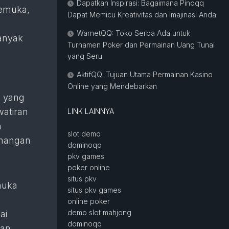
Dapatkan Inspirasi: Bagaimana Pinoqq
kemuka,
Dapat Memicu Kreativitas dan Imajinasi Anda
WarnetQQ: Toko Serba Ada untuk
anyak
Turnamen Poker dan Permainan Uang Tunai
yang Seru
AktifQQ: Tujuan Utama Permainan Kasino
Online yang Mendebarkan
, yang
atiran
LINK LAINNYA
n
slot demo
enangan
dominoqq
pkv games
poker online
situs pkv
muka
situs pkv games
online poker
demo slot mahjong
ai
dominoqq
gan