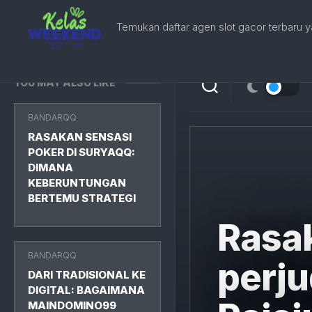
Skip
to
Temukan daftar agen slot gacor terbaru
content
YOU MAY ALSO LIKE
BANDARQQ
RASAKAN SENSASI
POKER DI SURYAQQ:
DIMANA
KEBERUNTUNGAN
BERTEMU STRATEGI
Rasak
BANDARQQ
perju
DARI TRADISIONAL KE
DIGITAL: BAGAIMANA
MAINDOMINO99