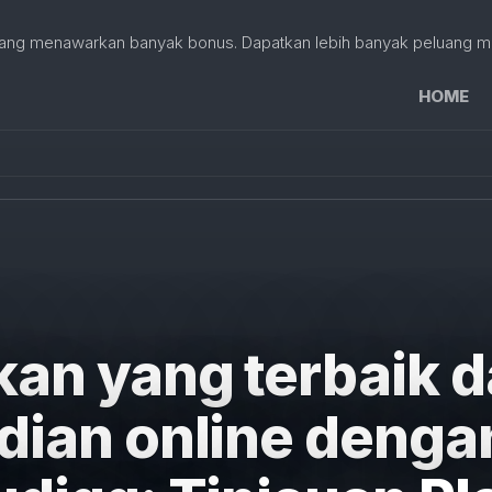
 yang menawarkan banyak bonus. Dapatkan lebih banyak peluang 
HOME
an yang terbaik 
dian online denga