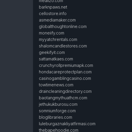
mealizo.com
barknpaws.net
cellostore.info
asmediamaker.com
globalthoughtonline.com
moneiify.com
myyatchrentals.com
shalomcandlestores.com
geekifyit.com
sattamatkaes.com
crunchyrollpremiumapk.com
hondacareprotectplan.com
casinogamblingcasino.com
towtimenews.com
draincleaningdirectory.com
baotangmythuathcm.com
jethukukburosu.com
somniumforge.com
bloglibraries.com
luleburgaznakliyatfirmasi.com
thebapehoodie.com