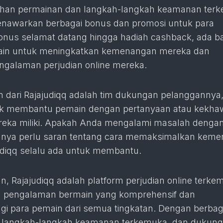
ilihan permainan dan langkah-langkah keamanan ter
enawarkan berbagai bonus dan promosi untuk para
onus selamat datang hingga hadiah cashback, ada b
ain untuk meningkatkan kemenangan mereka dan
galaman perjudian online mereka.
n dari Rajajudiqq adalah tim dukungan pelanggannya
tuk membantu pemain dengan pertanyaan atau kekhaw
eka miliki. Apakah Anda mengalami masalah denga
anya perlu saran tentang cara memaksimalkan kem
judiqq selalu ada untuk membantu.
n, Rajajudiqq adalah platform perjudian online terke
 pengalaman bermain yang komprehensif dan
i para pemain dari semua tingkatan. Dengan berbag
n, langkah-langkah keamanan terkemuka, dan dukun