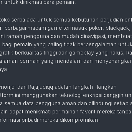
r untuk dinikmati para pemain.
 toko serba ada untuk semua kebutuhan perjudian onl
 berbagai macam game termasuk poker, blackjack, r
m ini ramah pengguna dan mudah dinavigasi, membua
 bagi pemain yang paling tidak berpengalaman untu
rafik berkualitas tinggi dan gameplay yang halus, Ra
alaman bermain yang mendalam dan menyenangkan
ya.
enonjol dari Rajajudiqq adalah langkah -langkah
form ini menggunakan teknologi enkripsi canggih un
semua data pengguna aman dan dilindungi setiap sa
ain dapat menikmati permainan favorit mereka tanpa
informasi pribadi mereka dikompromikan.