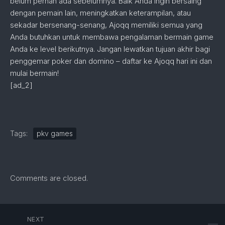
belum pernah ada sebelumnya. Baik Anda ingin bersaing
dengan pemain lain, meningkatkan keterampilan, atau
sekadar bersenang-senang, Ajoqq memiliki semua yang
Anda butuhkan untuk membawa pengalaman bermain game
Anda ke level berikutnya. Jangan lewatkan tujuan akhir bagi
penggemar poker dan domino – daftar ke Ajoqq hari ini dan
mulai bermain!
[ad_2]
Tags:
pkv games
Comments are closed.
NEXT