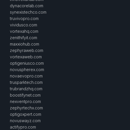
dynacorelab.com
synexistechco.com
truvivopro.com
vividusco.com
vortexahq.com
zenithifyit.com
maxxiohub.com
zephyraweb.com
vortexaweb.com
optigeniusco.com
novuspherex.com
novaevopro.com
trusparktech.com
trubrandzhq.com
boostifynet.com
nexventpro.com
zephyrtechx.com
optigoxpert.com
novuswayz.com
actifypro.com