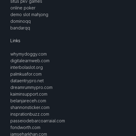
situs pkv games
online poker
demo slot mahjong
dominoqq
bandarqq
Links
whymydoggy.com
digitalearnweb.com
interbolaslot.org
palmkuafor.com
dataentrypro.net
dreamrummypro.com
kaiminsupport.com
belanjareceh.com
shannonsticker.com
insprationbuzz.com
passeiodebarcoarraial.com
fondworth.com
iamseharkhan.com