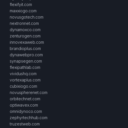
flexifyit.com
maxxiogo.com
novusgotech.com
nextronnet.com
dynamoxco.com
zenturogen.com
innovexaweb.com
brandioplus.com
dynawebpro.com
synapsegen.com
flexipathlab.com
vividushq.com
vortexaplus.com
cubixiogo.com
novuspherenet.com
orbitechnet.com
optiwavex.com
omnidynoco.com
zephyrtechhub.com
truzestweb.com