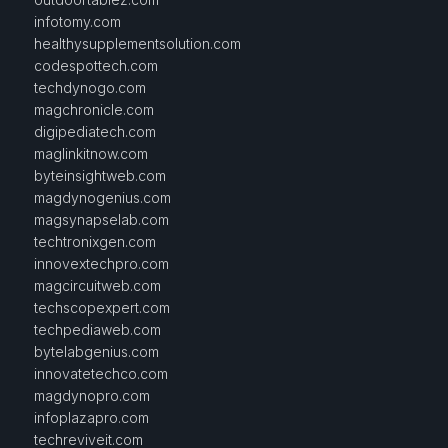
infotomy.com
healthysupplementsolution.com
codespottech.com
techdynogo.com
magchronicle.com
digipediatech.com
maglinkitnow.com
byteinsightweb.com
magdynogenius.com
magsynapselab.com
techtronixgen.com
innovextechpro.com
magcircuitweb.com
techscopexpert.com
techpediaweb.com
bytelabgenius.com
innovatetechco.com
magdynopro.com
infoplazapro.com
techreviveit.com