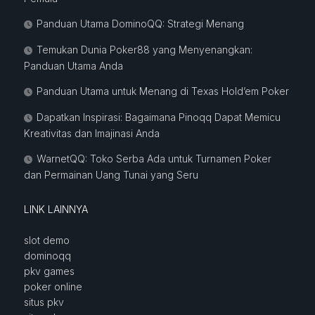
Panduan Utama DominoQQ: Strategi Menang
Temukan Dunia Poker88 yang Menyenangkan:
Panduan Utama Anda
Panduan Utama untuk Menang di Texas Hold’em Poker
Dapatkan Inspirasi: Bagaimana Pinoqq Dapat Memicu
Kreativitas dan Imajinasi Anda
WarnetQQ: Toko Serba Ada untuk Turnamen Poker
dan Permainan Uang Tunai yang Seru
LINK LAINNYA
slot demo
dominoqq
pkv games
poker online
situs pkv