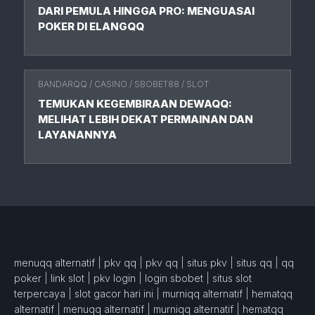
DARI PEMULA HINGGA PRO: MENGUASAI
POKER DI ELANGQQ
BANDARQQ
/
CASINO
/
SBOBET88
/
SLOT
TEMUKAN KEGEMBIRAAN DEWAQQ:
MELIHAT LEBIH DEKAT PERMAINAN DAN
LAYANANNYA
menuqq alternatif
|
pkv qq
|
pkv qq
|
situs pkv
|
situs qq
|
qq
poker
|
link slot
|
pkv login
|
login sbobet
|
situs slot
terpercaya
|
slot gacor hari ini
|
murniqq alternatif
|
hematqq
alternatif
|
menuqq alternatif
|
murniqq alternatif
|
hematqq