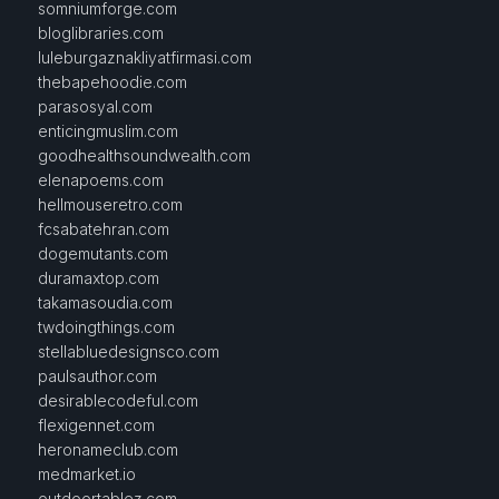
somniumforge.com
bloglibraries.com
luleburgaznakliyatfirmasi.com
thebapehoodie.com
parasosyal.com
enticingmuslim.com
goodhealthsoundwealth.com
elenapoems.com
hellmouseretro.com
fcsabatehran.com
dogemutants.com
duramaxtop.com
takamasoudia.com
twdoingthings.com
stellabluedesignsco.com
paulsauthor.com
desirablecodeful.com
flexigennet.com
heronameclub.com
medmarket.io
outdoortablez.com