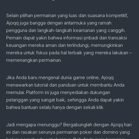
Selain pilihan permainan yang luas dan suasana kompetitif,
Ajoqq juga bangga dengan antarmuka yang ramah
pengguna dan langkah-langkah keamanan yang canggih.
Pemain dapat yakin bahwa informasi pribadi dan transaksi
keuangan mereka aman dan terlindungi, memungkinkan
mereka untuk fokus pada hal terbaik yang mereka lakukan –
memenangkan permainan.
Jika Anda baru mengenal dunia game online, Ajoqq
menawarkan tutorial dan panduan untuk membantu Anda
memulai. Platform ini juga menyediakan dukungan
pelanggan yang sangat baik, sehingga Anda dapat yakin
bahwa bantuan selalu hanya dengan sekali klik.
Jadi mengapa menunggu? Bergabunglah dengan Ajoqq hari
ini dan rasakan serunya permainan poker dan domino yang