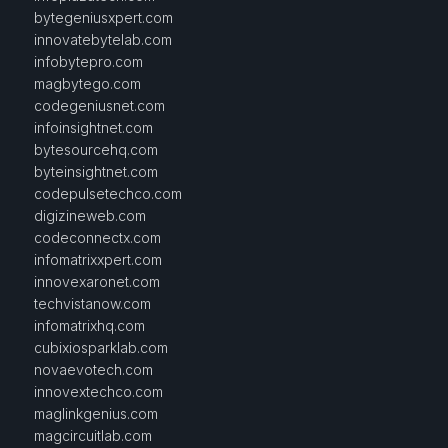
bytegeniusxpert.com
innovatebytelab.com
infobytepro.com
magbytego.com
codegeniusnet.com
infoinsightnet.com
bytesourcehq.com
byteinsightnet.com
codepulsetechco.com
digizineweb.com
codeconnectx.com
infomatrixxpert.com
innovexaronet.com
techvistanow.com
infomatrixhq.com
cubixiosparklab.com
novaevotech.com
innovextechco.com
maglinkgenius.com
magcircuitlab.com