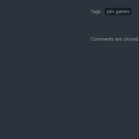
Tags:
pkv games
Comments are closed.