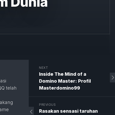
am Dunia
NEXT
Inside The Mind of a
asi
Domino Master: Profil
Q telah
Masterdomino99
g
lakang
PREVIOUS
game
Rasakan sensasi taruhan