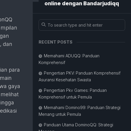
online dengan Bandarjudiqq
ionQQ
ampilan
ngan
RECENT POSTS
, dan
Memahami ADUQQ: Panduan
Komprehensif
ian para
Pengertian PKV: Panduan Komprehensif
emain
Asuransi Kesehatan Swasta
awa gaya
Pengertian Pkv Games: Panduan
 melihat
Komprehensif untuk Pemula
hingga
Memahami Domino99: Panduan Strategi
dikasi
Menang untuk Pemula
Panduan Utama DominoQQ: Strategi