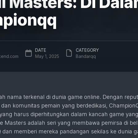
 Masters: Di Dal
pionqq
DATE
CATEGORY
kend.com
May 1, 2025
Bandarqq
 nama terkenal di dunia game online. Dengan reput
 dan komunitas pemain yang berdedikasi, ChampionQ
 yang harus diperhitungkan dalam kancah game yan
the Masters adalah seri yang membawa pemirsa di be
 dan memberi mereka pandangan sekilas ke dunia 