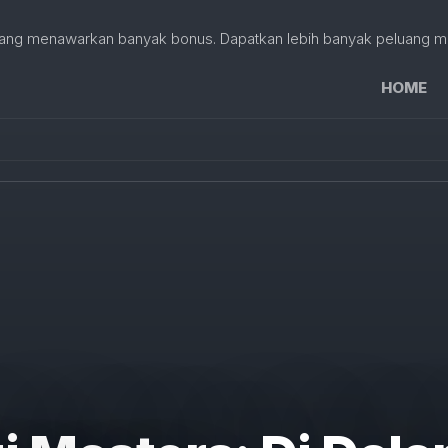
 yang menawarkan banyak bonus. Dapatkan lebih banyak peluang 
HOME