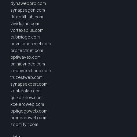
dynawebpro.com
synapsegen.com
flexipathlab.com
vividushq.com
vortexaplus.com
cubixiogo.com
novuspherenet.com
orbitechnet.com
optiwavex.com
omnidynoco.com
zephyrtechhub.com
truzestweb.com
synapsexpert.com
zentarolab.com
quikbiznow.com
xceleroweb.com
optigogoweb.com
brandaroweb.com
zoomifyit.com