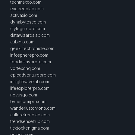
techmaxco.com
exceedolab.com
activaxio.com
dynabytesco.com
stylegurupro.com
datawizardslab.com
cubiqio.com
geeklifechronicle.com
infospherepro.com
foodiesavorpro.com
vortexohq.com
epicadventurepro.com
insightwavelab.com
lifeexplorerpro.com
novusgo.com
bytestormpro.com
wanderlustchrono.com
culturetrendlab.com
trendsensehub.com
ticktockenigma.com
eulerxr.com