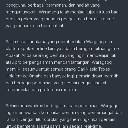
pengguna, berbagai permainan, dan hadiah yang
menguntungkan, Waragaqq telah menjadi tujuan tujuan bagi
pecinta poker yang mencari pengalaman bermain game
yang menarik dan bermanfaat.
Salah satu fitur utama yang membedakan Wargaqq dari
platform poker online lainnya adalah beragam pilihan game.
Apakah Anda seorang pemula yang ingin mempelajari tali
atau pro berpengalaman mencari tantangan, Waragaqq
memiliki sesuatu untuk semua orang. Dari klasik Texas
Hold’em ke Omaha dan banyak lagi, pemain dapat memilih
dari berbagai permainan yang sesuai dengan tingkat
keterampilan dan preferensi mereka.
Selain menawarkan berbagai macam permainan, Wargaqq
juga menawarkan komunitas pemain yang bersemangat dan
ramah. Dengan fitur obrolan yang memungkinkan pemain
untuk berinteraksi satu sama lain secara real-time,