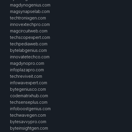
magdynogenius.com
magsynapselab.com
techtronixgen.com
innovextechpro.com
magcircuitweb.com
techscopexpert.com
techpediaweb.com
bytelabgenius.com
innovatetechco.com
magdynopro.com
infoplazapro.com
techreviveit.com
infowavexpert.com
bytegeniusco.com
codematrixhub.com
techsenseplus.com
infoboostgenius.com
techwavegen.com
bytesavvypro.com
byteinsightgen.com