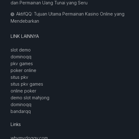
dan Permainan Uang Tunai yang Seru
AktifQQ: Tujuan Utama Permainan Kasino Online yang
Mendebarkan
LINK LAINNYA
slot demo
dominoqq
pkv games
poker online
situs pkv
situs pkv games
online poker
demo slot mahjong
dominoqq
bandarqq
Links
whymydoggy.com