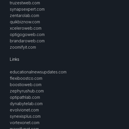
truzestweb.com
synapsexpert.com
zentarolab.com
quikbiznow.com
xceleroweb.com
optigogoweb.com
brandaroweb.com
zoomifyit.com
Links
educationalnewsupdates.com
flexiboostco.com
boostioweb.com
zephyrushub.com
optipathlab.com
dynabytelab.com
evolvionet.com
synexisplus.com
vortexonet.com
maxxifynet.com