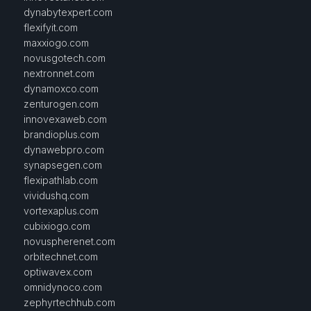
dynabytexpert.com
flexifyit.com
maxxiogo.com
novusgotech.com
nextronnet.com
dynamoxco.com
zenturogen.com
innovexaweb.com
brandioplus.com
dynawebpro.com
synapsegen.com
flexipathlab.com
vividushq.com
vortexaplus.com
cubixiogo.com
novuspherenet.com
orbitechnet.com
optiwavex.com
omnidynoco.com
zephyrtechhub.com