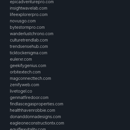
epicadventurepro.com
insightwavelab.com
lifeexplorerpro.com
novusgo.com
bytestormpro.com
wanderlustchrono.com
culturetrendlab.com
trendsensehub.com
ticktockenigma.com
eulerxr.com
geekifygenius.com
orbitextech.com
magconnecttech.com
zenifyweb.com
livetogel.co
genmatfiredoor.com
findlascegasproperties.com
healthhavenrobbie.com
donanddonnadesigns.com
eagleoneconstructiontx.com
equiflexvitality.com