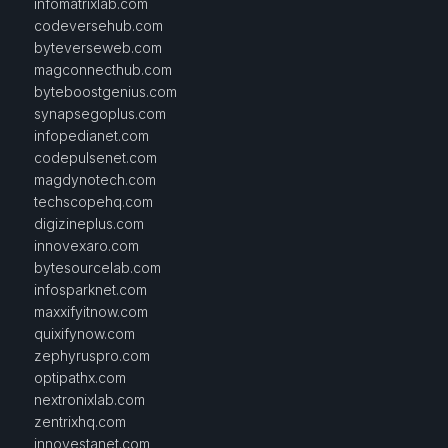
infomatrixlab.com
codeversehub.com
byteverseweb.com
magconnecthub.com
byteboostgenius.com
synapsegoplus.com
infopedianet.com
codepulsenet.com
magdynotech.com
techscopehq.com
digizineplus.com
innovexaro.com
bytesourcelab.com
infosparknet.com
maxxifyitnow.com
quixifynow.com
zephyruspro.com
optipathx.com
nextronixlab.com
zentrixhq.com
innovestanet.com