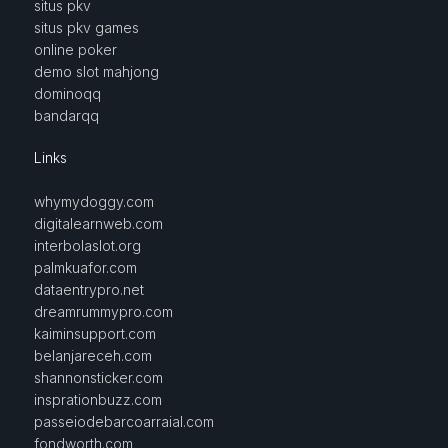
situs pkv
situs pkv games
online poker
demo slot mahjong
dominoqq
bandarqq
Links
whymydoggy.com
digitalearnweb.com
interbolaslot.org
palmkuafor.com
dataentrypro.net
dreamrummypro.com
kaiminsupport.com
belanjareceh.com
shannonsticker.com
insprationbuzz.com
passeiodebarcoarraial.com
fondworth.com