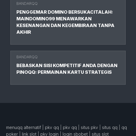
BANDARQQ
PENGGEMAR DOMINO BERSUKACITALAH:
MAINDOMINO99 MENAWARKAN
KESENANGAN DAN KEGEMBIRAAN TANPA
AKHIR
BANDARQQ
BEBASKAN SISI KOMPETITIF ANDA DENGAN
PINOQQ: PERMAINAN KARTU STRATEGIS
menuqq alternatif
|
pkv qq
|
pkv qq
|
situs pkv
|
situs qq
|
qq
poker
|
link slot
|
pkv login
|
login sbobet
|
situs slot