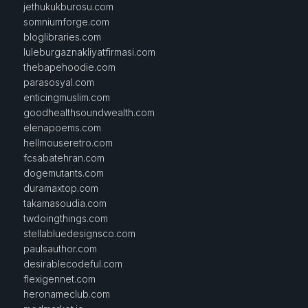
jethukukburosu.com
somniumforge.com
bloglibraries.com
luleburgaznakliyatfirmasi.com
thebapehoodie.com
parasosyal.com
enticingmuslim.com
goodhealthsoundwealth.com
elenapoems.com
hellmouseretro.com
fcsabatehran.com
dogemutants.com
duramaxtop.com
takamasoudia.com
twdoingthings.com
stellabluedesignsco.com
paulsauthor.com
desirablecodeful.com
flexigennet.com
heronameclub.com