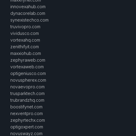
innovexahub.com
dynacorelab.com
synexistechco.com
truvivopro.com
vividusco.com
vortexahq.com
zenithifyit.com
maxxiohub.com
zephyraweb.com
vortexaweb.com
optigeniusco.com
novuspherex.com
novaevopro.com
trusparktech.com
trubrandzhq.com
boostifynet.com
nexventpro.com
zephyrtechx.com
optigoxpert.com
novuswayz.com