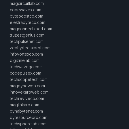
magcircuitlab.com
codewavex.com
byteboostco.com
elektrabyteco.com
magconnectxpert.com
truzestgenius.com
techpulsenet.com
zephyrtechxpert.com
infovortexco.com
digizinelab.com
techwavego.com
codepulsex.com
techscopetech.com
magdynoweb.com
innovexaroweb.com
techreviveco.com
maglinkaro.com
dynabytenet.com
bytesourcepro.com
techspherelab.com